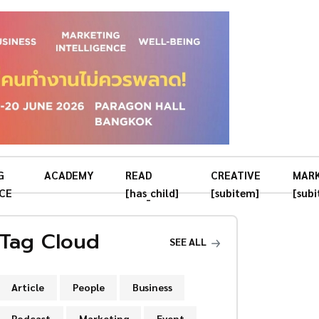
G
ACADEMY
READ
CREATIVE
MAR
CE
[has_child]
[subitem]
[sub
Tag Cloud
SEE ALL
Article
People
Business
Podcast
Marketing
Event