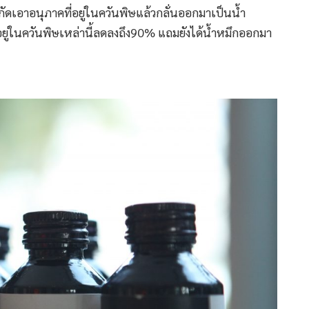
ะสกัดเอาอนุภาคที่อยู่ในควันพิษแล้วกลั่นออกมาเป็นน้ำ
่อยู่ในควันพิษเหล่านี้ลดลงถึง90% แถมยังได้น้ำหมึกออกมา