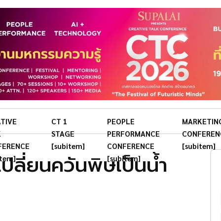
TIVE
CT 1
PEOPLE
MARKETIN
K
STAGE
PERFORMANCE
CONFEREN
FERENCE
[subitem]
CONFERENCE
[subitem]
ปลี่ยนควันพิษเป็นน้ำ
item]
[subitem]