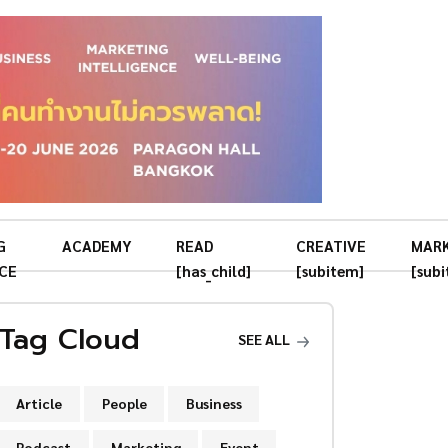
G
ACADEMY
READ
CREATIVE
MAR
CE
[has_child]
[subitem]
[sub
Tag Cloud
SEE ALL
Article
People
Business
Podcast
Marketing
Event