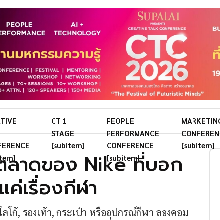
TIVE
CT 1
PEOPLE
MARKETIN
K
STAGE
PERFORMANCE
CONFEREN
FERENCE
[subitem]
CONFERENCE
[subitem]
ตลาดของ Nike ที่บอก
item]
[subitem]
แค่เรื่องกีฬา
ร โลโก้, รองเท้า, กระเป๋า หรืออุปกรณ์กีฬา ลองคอม