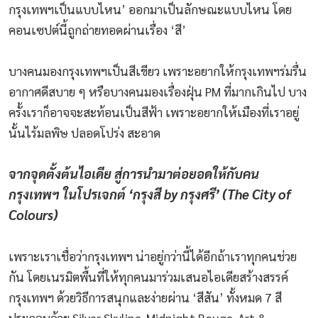
กรุงเทพฯเป็นแบบไหน’ ออกมาเป็นลักษณะแบบไหน โดย
คอนเซปต์นี้ถูกถ่ายทอดผ่านเรื่อง ‘สี’
บางคนมองกรุงเทพฯเป็นสีเขียว เพราะอยากให้กรุงเทพฯร่มรื่น
อากาศดีสบาย ๆ หรือบางคนมองเรื่องฝุ่น PM ที่มากเกินไป บาง
ครั้งเราก็อาจจะสะท้อนเป็นสีฟ้า เพราะอยากให้เมืองที่เราอยู่
นั้นไร้มลพิษ ปลอดโปร่ง สะอาด
จากจุดตั้งต้นไอเดีย สู่การนำมาต่อยอดให้กับคน
กรุงเทพฯ ในโปรเจกต์ ‘กรุงสี by กรุงศรี’ (The City of
Colours)
เพราะเราเชื่อว่ากรุงเทพฯ น่าอยู่กว่านี้ได้อีกถ้าเราทุกคนช่วย
กัน โดยเนรมิตพื้นที่ให้ทุกคนมาร่วมเสนอไอเดียสร้างสรรค์
กรุงเทพฯ ด้วยวิธีการสนุกและง่ายผ่าน ‘สีสัน’ ทั้งหมด 7 สี
ประกอบด้วย Silver Skyline, Midnight Rouge. Art &