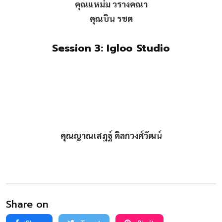
คุณแหม่ม วรางคณา
คุณบิน รชต
Session 3: Igloo Studio
คุณญาณเสฎฐ์ ดิลกวงศ์วัฒน์
Share on