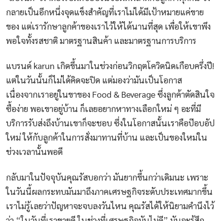
กลายเป็นอีกหนึ่งจุดแข็งสำคัญที่เราไม่ได้มีเป้าหมายแค่ขาย
ของ แต่เรารักษาลูกค้าของเราไว้ให้ได้นานที่สุด เพื่อให้เขาพึง
พอใจทั้งรสชาติ มาตรฐานสินค้า และมาตรฐานการบริการ
แบรนด์ karun เกิดขึ้นมาในช่วงก่อนวิกฤตโควิดนิดเกือบครึ่งปี!
แต่ในวันนั้นก็ไม่ได้คิดจะปิด แต่มองว่ามันเป็นโอกาส
เนื่องจากเราอยู่ในขาของ Food & Beverage ซึ่งลูกค้าตัดสินใจ
ซื้อง่าย พอเขาอยู่บ้าน ก็เลยอยากหาทางเลือกใหม่ ๆ อะที่มี
บริการรับส่งถึงบ้านเขาก็จะชอบ ซึ่งในโอกาสนั้นเราคือป๊อบอัป
ใหม่ ให้กับลูกค้าในการสั่งมาทานที่บ้าน และเป็นของใหม่ใน
ช่วงเวลานั้นพอดี
กลับมาในปัจจุบันคุณรัสบอกว่า มันยากขึ้นกว่าเดิมนะ เพราะ
ในวันนี้ผลกระทบมันมาถึงภาคเศรษฐกิจระดับประเทศมากขึ้น
เราไม่รู้เลยว่าปัญหาจะจบลงวันไหน คุณรัสได้ให้นิยามคำนึงไว้
ว่า “ในวันที่เราขายดี ในช่วงที่เศรษฐกิจมันไม่ดี” มันจะรู้สึก