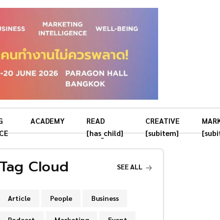
G
ACADEMY
READ
CREATIVE
MAR
CE
[has_child]
[subitem]
[sub
Tag Cloud
SEE ALL
Article
People
Business
Podcast
Marketing
Event