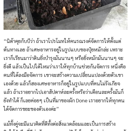
“นิต้าคุยกับบีว่า ถ้าเราโปรโมทให้คนรณรงค์จัดการให้ตั้งแต่
ต้นทางเลย ถ้าเศษอาหารอยู่ในรูปแบบของปุ๋ยหมักล่ะ เพราะ
เราก็เรียนมาว่าดินยิ่งบำรุงมันนานๆ หรือยิ่งหมักมันนานๆ จะ
ยิ่งดี แล้วเป็นไปได้ไหมว่าเราให้ทุกบ้านช่วยกันจัดการ หนึ่งคือ
คนที่ได้ลงมือจัดการ เขาจะสร้างความเปลี่ยนแปลงด้วยตัวเขา
เองด้วย แล้วก็สองเศษอาหารก็อยู่ในรูปแบบที่คนไม่รังเกียจ
แล้ว ถ้าเราอยากไปเอาสัปดาห์ละครั้งหรือว่าเดือนละครั้งมันก็
ยังทำได้ ก็เลยค่อยๆ เป็นที่มาของผัก Done เราอยากให้ทุกคน
ได้จัดการขยะของตัวเองค่ะ”
แม้ทั้งคู่จะมีแนวคิดที่ดีทั้งต่อสิ่งแวดล้อมและเป็นการสร้าง