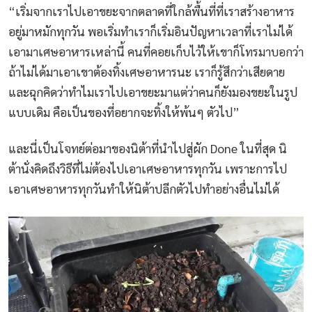
“เริ่มจากเราไปเอาขยะจากตลาดที่ใกล้พื้นที่ที่เราสร้างอาหาร
อยู่มาหมักทุกวัน พอเริ่มทำเราก็เริ่มอินปัญหาเวลาที่เราไม่ได้
เอามาเศษอาหารเหล่านี้ คนที่คอยเก็บไว้ให้เขาก็โทรมาบอกว่า
ถ้าไม่ได้มาเอาเขาต้องทิ้งเศษอาหารนะ เราก็รู้สึกว่าเสียดาย
และฉุกคิดว่าทำไมเราไปเอาขยะมาแต่ว่าคนก็ยังมองขยะในรูป
แบบเดิม คือเป็นของที่อยากจะทิ้งให้พ้นๆ ตัวไป”
และนี่เป็นโจทย์ต่อมาของนิต้าที่นำไปสู่ผัก Done ในที่สุด นิ
ต้านั่งคิดถึงวิธีที่ไม่ต้องไปเอาเศษอาหารทุกวัน เพราะการไป
เอาเศษอาหารทุกวันทำให้นิต้าปลีกตัวไปทำอย่างอื่นไม่ได้