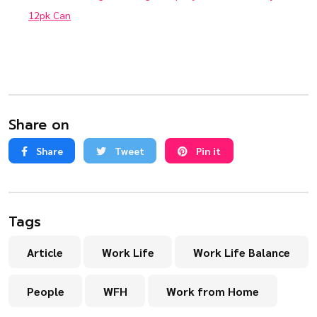
12pk Can
Share on
Share
Tweet
Pin it
Tags
Article
Work Life
Work Life Balance
People
WFH
Work from Home