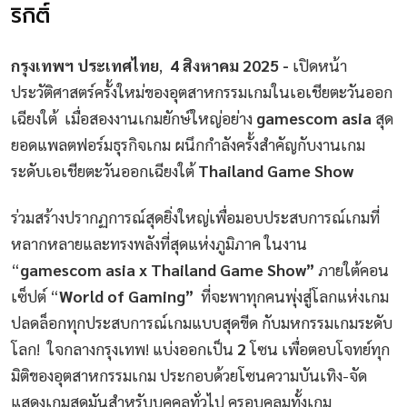
ริกิติ์
กรุงเทพฯ ประเทศไทย
,
4 สิงหาคม 2025
-
เปิดหน้า
ประวัติศาสตร์ครั้งใหม่ของอุตสาหกรรมเกมในเอเชียตะวันออก
เฉียงใต้ เมื่อสองงานเกมยักษ์ใหญ่อย่าง
gamescom asia
สุด
ยอดแพลตฟอร์มธุรกิจเกม ผนึกกำลังครั้งสำคัญกับงานเกม
ระดับเอเชียตะวันออกเฉียงใต้
Thailand Game Show
ร่วมสร้างปรากฏการณ์สุดยิ่งใหญ่เพื่อมอบประสบการณ์เกมที่
หลากหลายและทรงพลังที่สุดแห่งภูมิภาค ในงาน
“
gamescom asia x Thailand Game Show”
ภายใต้คอน
เซ็ปต์ “
World of Gaming”
ที่จะพาทุกคนพุ่งสู่โลกแห่งเกม
ปลดล็อกทุกประสบการณ์เกมแบบสุดขีด กับมหกรรมเกมระดับ
โลก! ใจกลางกรุงเทพ! แบ่งออกเป็น
2
โซน เพื่อตอบโจทย์ทุก
มิติของอุตสาหกรรมเกม ประกอบด้วยโซนความบันเทิง-จัด
แสดงเกมสุดมันสำหรับบุคคลทั่วไป ครอบคลุมทั้งเกม