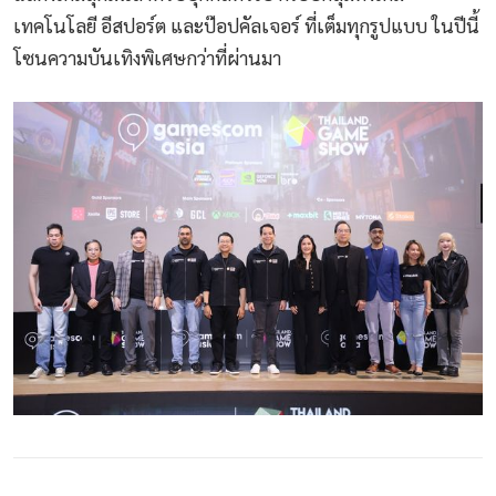
เทคโนโลยี อีสปอร์ต และป๊อปคัลเจอร์ ที่เต็มทุกรูปแบบ ในปีนี้
โซนความบันเทิงพิเศษกว่าที่ผ่านมา