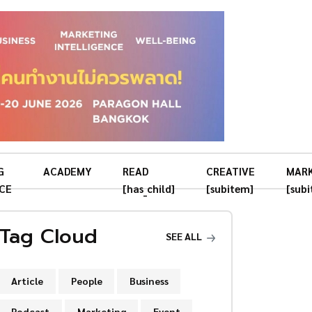
G
ACADEMY
READ
CREATIVE
MAR
CE
[has_child]
[subitem]
[sub
Tag Cloud
SEE ALL
Article
People
Business
Podcast
Marketing
Event