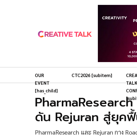
OUR
CTC2026 [subitem]
CREA
EVENT
TAL
[has_child]
CON
PharmaResearch 
[sub
ดัน Rejuran สู่ยุคฟ
PharmaResearch และ Rejuran กาง Roadm