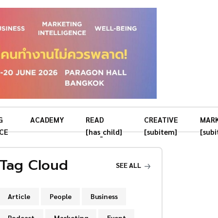
G
ACADEMY
READ
CREATIVE
MAR
CE
[has_child]
[subitem]
[sub
Tag Cloud
SEE ALL
Article
People
Business
Podcast
Marketing
Event