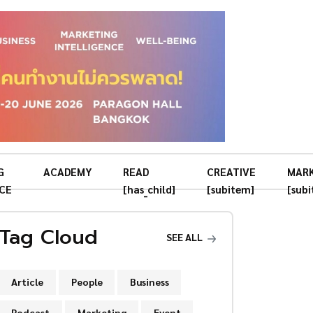
G
ACADEMY
READ
CREATIVE
MAR
CE
[has_child]
[subitem]
[sub
Tag Cloud
SEE ALL
Article
People
Business
Podcast
Marketing
Event