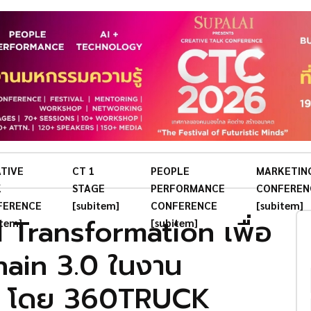
TIVE
CT 1
PEOPLE
MARKETIN
K
STAGE
PERFORMANCE
CONFEREN
FERENCE
[subitem]
CONFERENCE
[subitem]
l Transformation เพื่อ
item]
[subitem]
Chain 3.0 ในงาน
0 โดย 360TRUCK