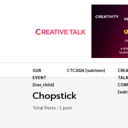
OUR
CTC2026 [subitem]
CREA
EVENT
TAL
[has_child]
CON
Chopstick
[sub
Total Posts : 1 post