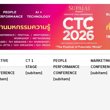
TIVE
CT 1
PEOPLE
MARKETIN
K
STAGE
PERFORMANCE
CONFEREN
FERENCE
[subitem]
CONFERENCE
[subitem]
item]
[subitem]