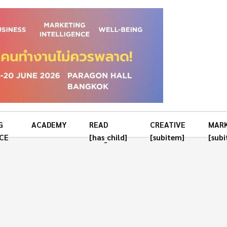
G
ACADEMY
READ
CREATIVE
MAR
CE
[has_child]
[subitem]
[sub