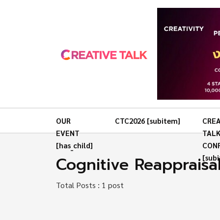
OUR
CTC2026 [subitem]
CREA
EVENT
TAL
[has_child]
CON
Cognitive Reappraisa
[sub
Total Posts : 1 post