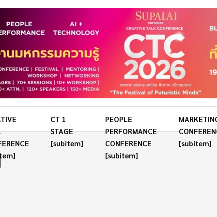
TIVE
CT 1
PEOPLE
MARKETIN
K
STAGE
PERFORMANCE
CONFEREN
FERENCE
[subitem]
CONFERENCE
[subitem]
l
item]
[subitem]