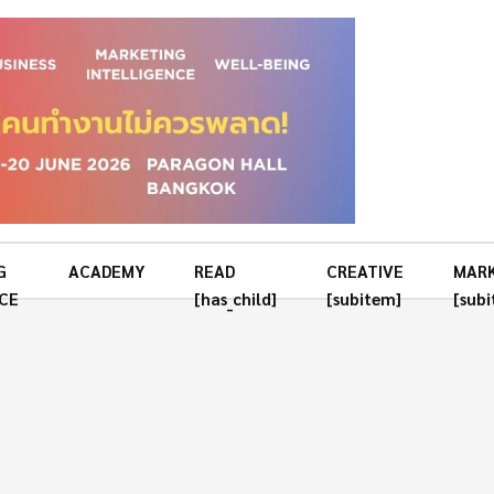
G
ACADEMY
READ
CREATIVE
MAR
CE
[has_child]
[subitem]
[sub