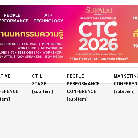
TIVE
CT 1
PEOPLE
MARKETIN
K
STAGE
PERFORMANCE
CONFEREN
FERENCE
[subitem]
CONFERENCE
[subitem]
item]
[subitem]