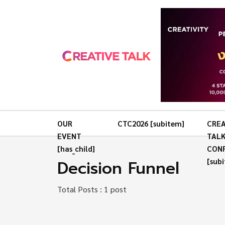
OUR
CTC2026 [subitem]
CREA
EVENT
TAL
[has_child]
CON
Decision Funnel
[sub
Total Posts : 1 post