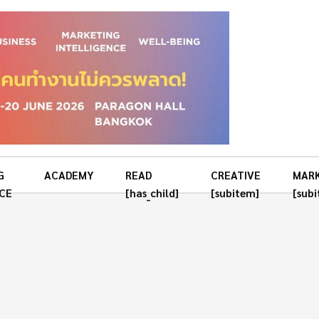
G
ACADEMY
READ
CREATIVE
MAR
CE
[has_child]
[subitem]
[sub