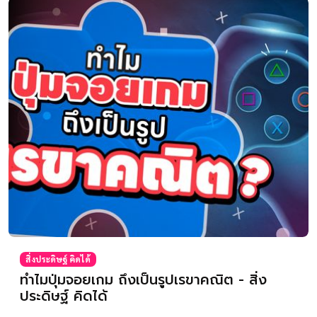
สิ่งประดิษฐ์ คิดได้
ทำไมปุ่มจอยเกม ถึงเป็นรูปเรขาคณิต - สิ่ง
ประดิษฐ์ คิดได้