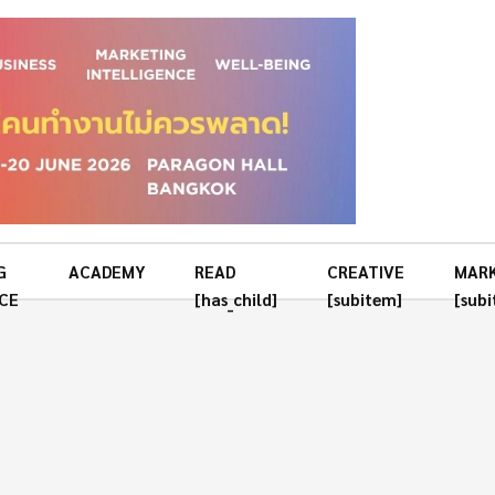
G
ACADEMY
READ
CREATIVE
MAR
CE
[has_child]
[subitem]
[sub