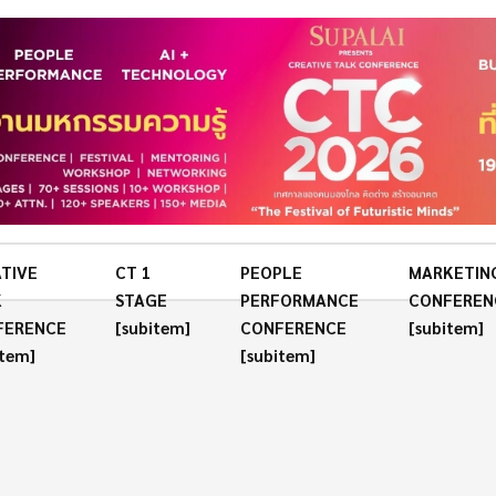
TIVE
CT 1
PEOPLE
MARKETIN
K
STAGE
PERFORMANCE
CONFEREN
FERENCE
[subitem]
CONFERENCE
[subitem]
item]
[subitem]