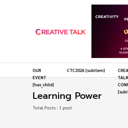
OUR
CTC2026 [subitem]
CREA
EVENT
TAL
[has_child]
CON
Learning Power
[sub
Total Posts : 1 post