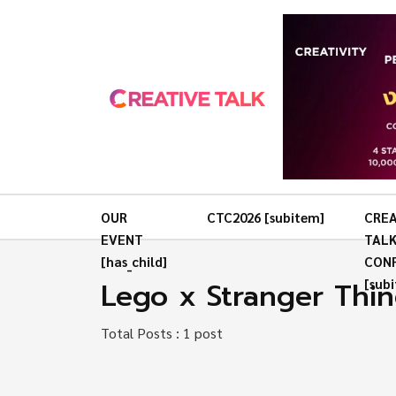
OUR
CTC2026 [subitem]
CREA
EVENT
TAL
[has_child]
CON
Lego x Stranger Thi
[sub
Total Posts : 1 post