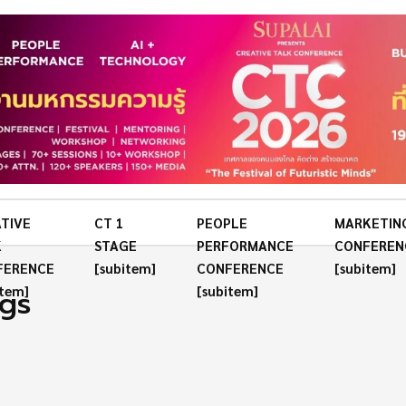
TIVE
CT 1
PEOPLE
MARKETIN
K
STAGE
PERFORMANCE
CONFEREN
FERENCE
[subitem]
CONFERENCE
[subitem]
ngs
item]
[subitem]