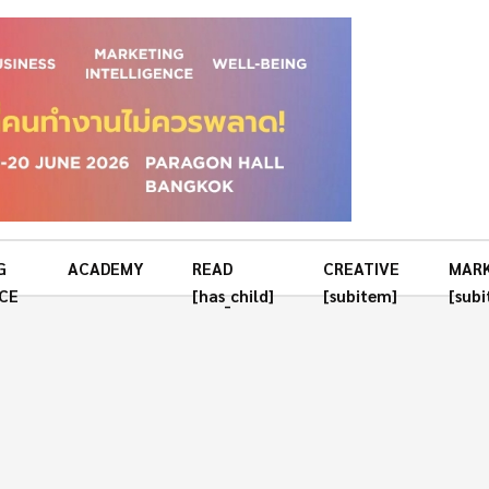
G
ACADEMY
READ
CREATIVE
MAR
CE
[has_child]
[subitem]
[sub