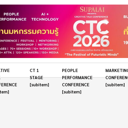
TIVE
CT 1
PEOPLE
MARKETIN
K
STAGE
PERFORMANCE
CONFEREN
FERENCE
[subitem]
CONFERENCE
[subitem]
item]
[subitem]