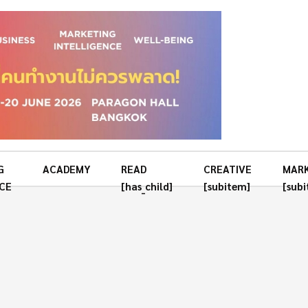
G
ACADEMY
READ
CREATIVE
MAR
CE
[has_child]
[subitem]
[sub