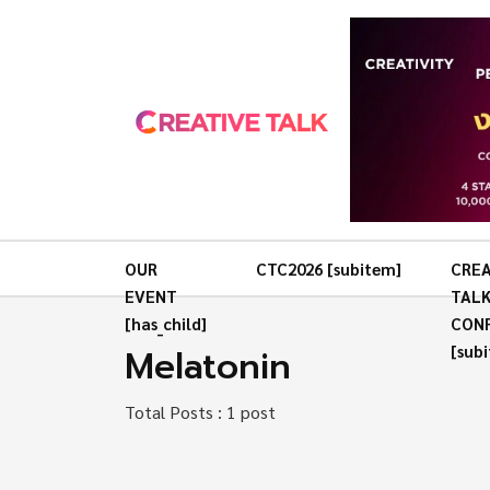
OUR
CTC2026 [subitem]
CREA
EVENT
TAL
[has_child]
CON
Melatonin
[sub
Total Posts : 1 post