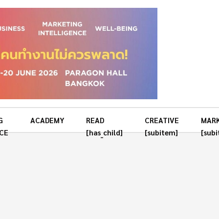
G
ACADEMY
READ
CREATIVE
MAR
CE
[has_child]
[subitem]
[sub