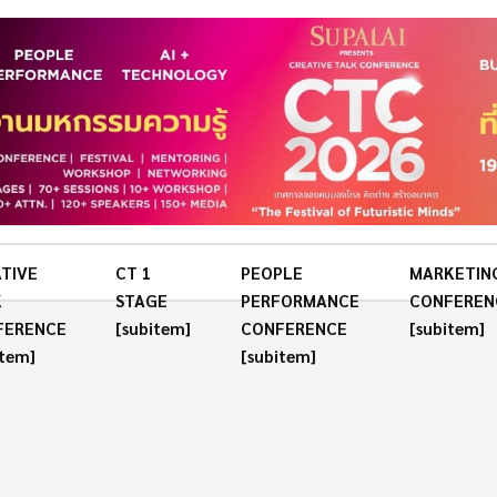
TIVE
CT 1
PEOPLE
MARKETIN
K
STAGE
PERFORMANCE
CONFEREN
FERENCE
[subitem]
CONFERENCE
[subitem]
item]
[subitem]