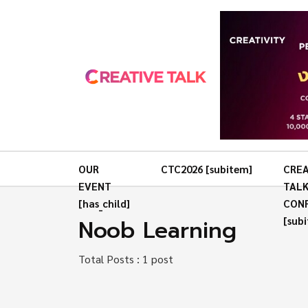
OUR
CTC2026 [subitem]
CREA
EVENT
TAL
[has_child]
CON
Noob Learning
[sub
Total Posts : 1 post