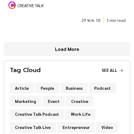
CREATIVE TALK
29 พ.ค. 18
1 min read
Load More
Tag Cloud
SEE ALL
Article
People
Business
Podcast
Marketing
Event
Creative
Creative Talk Podcast
Work Life
Creative Talk Live
Entrepreneur
Video