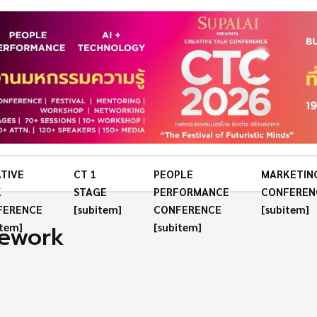
TIVE
CT 1
PEOPLE
MARKETIN
K
STAGE
PERFORMANCE
CONFEREN
FERENCE
[subitem]
CONFERENCE
[subitem]
mework
item]
[subitem]