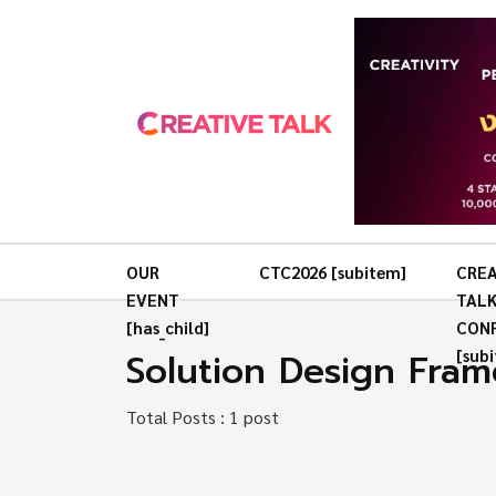
OUR
CTC2026 [subitem]
CREA
EVENT
TAL
[has_child]
CON
Solution Design Fra
[sub
Total Posts : 1 post