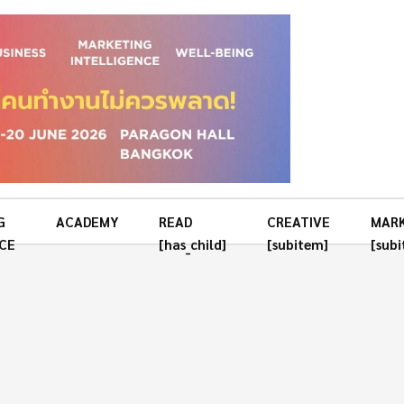
G
ACADEMY
READ
CREATIVE
MAR
CE
[has_child]
[subitem]
[sub