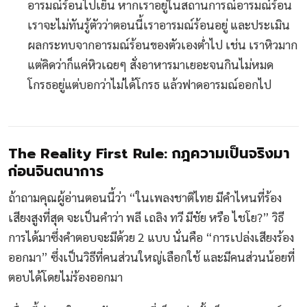
อารมณ์ร้อนไปเย็น หากเราอยู่ในสถานการณ์อารมณ์ร้อน
เราจะไม่ทันรู้ตัวว่าตอนนี้เราอารมณ์ร้อนอยู่ และประเมิน
ผลกระทบจากอารมณ์ร้อนของตัวเองต่ำไป เช่น เราหิวมาก
แต่คิดว่าก็แค่หิวเฉยๆ สั่งอาหารมาเยอะจนกินไม่หมด
โกรธอยู่แต่บอกว่าไม่ได้โกรธ แล้วฟาดอารมณ์ออกไป
The Reality First Rule: กฎความเป็นจริงมา
ก่อนจินตนาการ
ถ้าถามคุณผู้อ่านตอนนี้ว่า “ในเพลงชาติไทย มีคำไหนที่ร้อง
เสียงสูงที่สุด จะเป็นคำว่า พลี เถลิง ทวี มีชัย หรือ ไชโย?” วิธี
การได้มาซึ่งคำตอบจะมีด้วย 2 แบบ นั่นคือ “การเปล่งเสียงร้อง
ออกมา” ซึ่งเป็นวิธีที่คนส่วนใหญ่เลือกใช้ และมีคนส่วนน้อยที่
ตอบได้โดยไม่ร้องออกมา