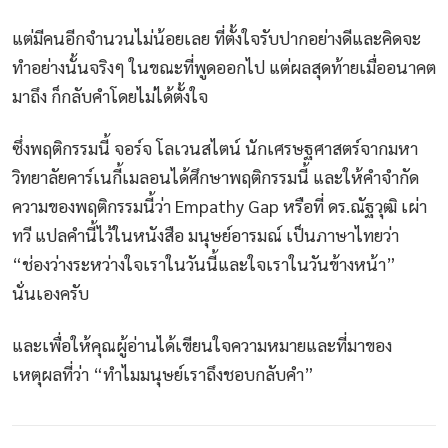
แต่มีคนอีกจำนวนไม่น้อยเลย ที่ตั้งใจรับปากอย่างดีและคิดจะ
ทำอย่างนั้นจริงๆ ในขณะที่พูดออกไป แต่ผลสุดท้ายเมื่ออนาคต
มาถึง ก็กลับคำโดยไม่ได้ตั้งใจ
ซึ่งพฤติกรรมนี้ จอร์จ โลเวนสไตน์ นักเศรษฐศาสตร์จากมหา
วิทยาลัยคาร์เนกี้เมลอนได้ศึกษาพฤติกรรมนี้ และให้คำจำกัด
ความของพฤติกรรมนี้ว่า Empathy Gap หรือที่ ดร.ณัฐวุฒิ เผ่า
ทวี แปลคำนี้ไว้ในหนังสือ มนุษย์อารมณ์ เป็นภาษาไทยว่า
“ช่องว่างระหว่างใจเราในวันนี้และใจเราในวันข้างหน้า”
นั่นเองครับ
และเพื่อให้คุณผู้อ่านได้เขียนใจความหมายและที่มาของ
เหตุผลที่ว่า “ทำไมมนุษย์เราถึงชอบกลับคำ”