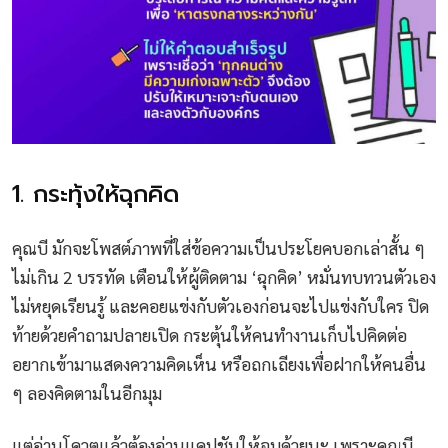
1. กระทุ้งให้ฉุกคิด
คุณบี มักจะโพสต์ภาพที่ใส่ข้อความเป็นประโยคบอกเล่าสั้น ๆ
ไม่เกิน 2 บรรทัด เตือนให้ผู้ติดตาม ‘ฉุกคิด’ หมั่นทบทวนตัวเอง
ไม่หยุดเรียนรู้ และคอยแข่งกับตัวเองก่อนจะไปแข่งกับใคร ปิด
ท้ายด้วยคำถามปลายเปิด กระตุ้นให้คนทำงานเก็บไปคิดต่อ
อยากเข้ามาแสดงความคิดเห็น หรือถกเถียงเพื่อฝากให้คนอื่น
ๆ ลองคิดตามในอีกมุม
แต่อ่านโควตแล้วต้องอ่านแคปชันให้จบด้วยนะ เพราะคุณบี