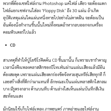
พวกพี่ต้องเซฟไฟล์งาน Photoshop แค่ไฟล์ เดียว จะต้องแตก
ไฟล์แยกเซฟงานใส่ลง ‘Floppy Disk’ ถึง 30 แผ่น ถ้าเกิด
อุบัติเหตุแผ่นใดแผ่นหนึ่งหายไปอย่างไม่คาดฝัน จะต้องเป็น
อันต้องนั่งทำงานชิ้นนั้นใหม่ทั้งหมดถ้าหากลบออกจกเครื่อง
คอมพิวเตอร์ไปแล้ว
CD
สาเหตุที่ทำให้ปู่โยชิโร่คิดค้น CD ขึ้นมานั้น ก็เพราะเขารำคาญ
เวลานั่งฟังเพลงคลาสสิกของบีโทเฟ่นผ่านแผ่นเสียงแล้วมีอัน
ต้องสะดุด เพราะแผ่นเสียงตกร่องขัดจังหวะสุนทรีย์เสียทุกที ก็
เลยสร้างสิ่งที่ดีกว่ามาแทนที่ ลักษณะเป็นแผ่นพลาสติกใสกลม
บาง มีรูตรงกลาง ด้านบนทึบ ด้านล่างใสเห็นแผ่นบันทึกสีเงิน
สะท้อนแสง
มักนิยมใช้เก็บไฟล์เพลง ภาพยนตร์ ภาพถ่ายและไฟล์งาน