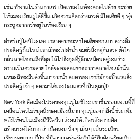
เช่น ทำงานในร้านกาแฟ เปิดเพลงในห้องคลอไปด้วย จะช่วย
ให้สมองเรียนรู้ได้ดีขึ้น เกิดความคิดสร้างสรรค์ มีไอเดียดี ๆ พุ่ง
กระฉูดมากกว่าอยู่ในห้องเงียบ ๆ
สำหรับปู่โยชิโระเอง เวลาอยากจะหาไอเดียออกแบบสร้างสิ่ง
ประดิษฐ์ชิ้นใหม่ เขามักจะไปดำน้ำ จมตัวนิ่งอยู่ก้นสระ ตั้งใจ
กลั้นหายใจจนถึงที่สุด ให้ไปถึงจุดที่รู้สึกเหมือนอยู่ระหว่าง
ความเป็นความตาย ใกล้จะหมดลมขาดอากาศหายใจแล้วนั่น
แหละถึงจะถีบตัวขึ้นมาจากน้ำ สมองของเขาก็มักจะปิ๊งแวบสิ่ง
ประดิษฐ์เจ๋ง ๆ ออกมาได้เอง (สมแล้วที่เป็นคุณปู่!)
New York คือเมืองโปรดของคุณปู่โยชิโระ เขาชื่นชอบเอเนจี้ที่
เคลื่อนไหวไม่หยุดนิ่งของเมืองนี้มาก คุณปู่มองว่าสิ่งนี้ช่วยเพิ่ม
พลังให้คนในเมืองมีชีวิตชีวา ส่งผลให้เกิดพลังความคิด
สร้างสรรค์ได้มากกว่าเมืองสงบ นิ่ง ๆ เย็นๆ เป็นระเบียบ
เรียบร้อยแบบญี่ปุ่น ที่มีความเคร่งครัดทำให้รู้สึกตึงเครียดเกิน