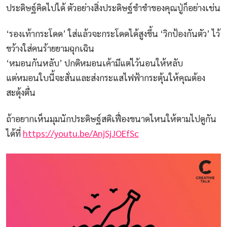
ประดิษฐ์คิดไปได้ ตัวอย่างสิ่งประดิษฐ์ขำขำของคุณปู่ก็อย่างเช่น
‘รองเท้ากระโดด’ ใส่แล้วจะกระโดดได้สูงขึ้น ‘วิกป้องกันตัว’ ไว้
ขว้างใส่คนร้ายยามฉุกเฉิน
‘หมอนกันหลับ’ ปกติหมอนเค้ามีแต่ไว้นอนให้หลับ
แต่หมอนใบนี้จะสั่นและส่งกระแสไฟฟ้ากระตุ้นให้คุณต้อง
สะดุ้งตื่น
ถ้าอยากเห็นมุมนักประดิษฐ์สติเฟื่องขนาดไหนให้ตามไปดูกัน
ได้ที่
https://youtu.be/AnjSjJOEfSc