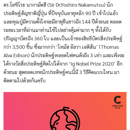
ดร.โยชิโระ นากามัตสึ (Sir Dr.Yoshiro Nakamutsu) นัก
ประดิษฐ์สัญชาติญี่ปุ่น ที่ปัจจุบันอายุหลัก 90 ปี เข้าไปแล้ว
และคุณปู่มีความตั้งใจจะมีอายุยืนยาวถึง 144 ปีด้วยนะ ตลอด
ระยะเวลาที่ผ่านมาท่านใช้ไปอย่างคุ้มค่ามาก ๆ ทั้งได้รับ
ปริญญาบัตรถึง 360 ใบ และเป็นเจ้าของสิทธิบัตรสิ่งประดิษฐ์
กว่า 3,500 ชิ้น ซึ่งมากกว่า ‘โทมัส อัลวา เอดิสัน’ (Thomas
Alva Edison) นักประดิษฐ์หลอดไฟคนดังถึง 3 เท่า และเพิ่งจะ
ได้รางวัลสิ่งประดิษฐ์คิดไปได้จาก ‘Ig Nobel Prize 2020’ อีก
ด้วยนะ สุดยอดเทพนักประดิษฐ์คนนี้มี 3 วิธีคิดแบบไหน มา
ติดตามไปด้วยกันครับ