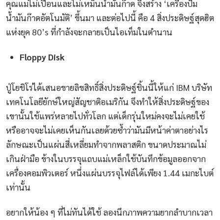
คุณแม่ไม่เปื้อนและไม่เหม็นน้ำมันก๊าด จึงสร้าง ‘เครื่องปั๊ม
น้ำมันก๊าดอัตโนมัติ’ ขึ้นมา และต่อไปนี้ คือ 4 สิ่งประดิษฐ์สุดฮิต
แห่งยุค 80’s ที่กำลังจะกลายเป็นไอเท็มในตำนาน
Floppy Disk
ปู่โยชิโร่ได้เสนอขายลิขสิทธิ์สิ่งประดิษฐ์ชิ้นนี้ให้แก่ IBM บริษัท
เทคโนโลยียักษ์ใหญ่สัญชาติอเมริกัน จึงทำให้สิ่งประดิษฐ์ของ
เขานั้นใช้แพร่หลายไปทั่วโลก แต่เด็กรุ่นใหม่คงจะไม่เคยใช้
หรืออาจจะไม่เคยเห็นกันเลยด้วยซ้ำว่ามันมีหน้าค่าตาอย่างไร
ลักษณะเป็นแผ่นสี่เหลี่ยมทำจากพลาสติก ขนาดประมาณไม่
เกินฝ่ามือ ข้างในบรรจุแถบแม่เหล็กใช้บันทึกข้อมูลออกจาก
เครื่องคอมพิวเตอร์ หนึ่งแผ่นบรรจุไฟล์ได้เพียง 1.44 เมกะไบต์
เท่านั้น
อยากให้น้อง ๆ ที่ไม่ทันได้ใช้ ลองนึกภาพความยากลำบากเวลา