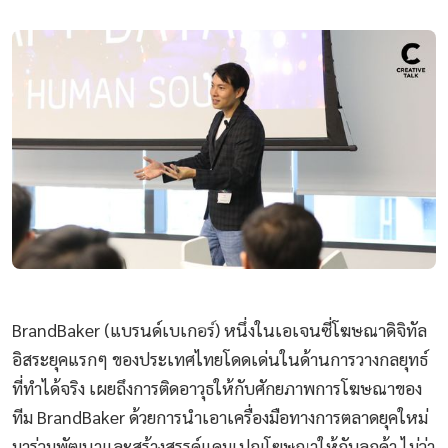
BrandBaker (แบรนด์เบเกอร์) หนึ่งในเอเจนซี่โฆษณาดิจิทัล
อิสระยุคแรกๆ ของประเทศไทยโดดเด่นในด้านการวางกลยุทธ์
ที่ทำได้จริง เผยถึงการติดอาวุธให้กับศักยภาพการโฆษณาของ
ทีม BrandBaker ด้วยการนำเอาเครื่องมือทางการตลาดยุคใหม่
มาร่วมพัฒนาและสร้างสรรค์แคมเปญโฆษณาให้กับลูกค้า ไม่ว่า