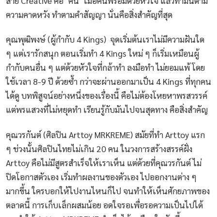
สาย Creative คือ ‘คน’ เมื่อคนพร้อมด้วยหัวใจ แล้วทำมันตาม
ความคาดหวัง ทำตามคำสัญญา นั่นคือสิ่งสำคัญที่สุด
คุณพุฒิพงษ์ (ผู้กำกับ 4 Kings) จุดเริ่มต้นเราไม่มีความฝันใด
ๆ แต่เรารักสนุก ตอนเริ่มทำ 4 Kings ใหม่ ๆ ก็เริ่มเหมือนผู้
กำกับคนอื่น ๆ แต่ด้วยหัวใจที่กล้าทำ ลงมือทำ ไม่ยอมแพ้ โดย
ใช้เวลา 8-9 ปี ด้วยซ้ำ กว่าจะผ่านออกมาเป็น 4 Kings ที่ทุกคน
ได้ดู บทพิสูจน์อย่างหนึ่งของเรื่องนี้ คือไม่ต้องโหยหาพรสวรรค์
แต่พรแสวงที่ไม่หยุดทำ เรียนรู้กับมันไปจนสุดทาง คือสิ่งสำคัญ
คุณวรกันต์ (ศิลปิน Arttoy MRKREME) สมัยที่ทำ Arttoy แรก
ๆ ช่วงนั้นศิลปินไทยไม่เกิน 20 คน ในวงการสร้างสรรค์ฝั่ง
Arttoy คือไม่มีสูตรสำเร็จให้เราเห็น แต่ด้วยที่คุณวรกันต์ ไม่
ปิดโอกาสตัวเอง เริ่มทำผลงานของตัวเอง ไปออกงานต่าง ๆ
มากขึ้น ใครบอกให้ไปงานไหนก็ไป จนทำให้เห็นศักยภาพของ
ตลาดนี้ การเก็บเล็กผสมน้อย อดใจรอเพื่อรอความเป็นไปได้