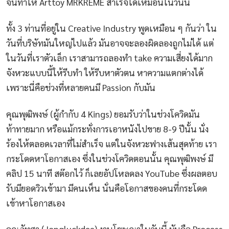
จนทำให้ Arttoy MRKREME สำเร็จได้เหมือนในวันนี้
ทั้ง 3 ท่านที่อยู่ใน Creative Industry พูดเหมือน ๆ กันว่า ใน
วันที่บริษัทมันใหญ่ไปแล้ว มันอาจจะลองผิดลองถูกไม่ได้ แต่
ในวันที่เราตัวเล็ก เราสามารถลองทำ take ความเสี่ยงได้มาก
จังหวะแบบนี้ให้รีบทำ ให้รีบหาตัวตน หาความแตกต่างได้
เพราะนี่คือช่วงที่หลายคนมี Passion กับมัน
คุณพุฒิพงษ์ (ผู้กำกับ 4 Kings) ยอมรับว่าในช่วงโควิดมัน
ท้าทายมาก หรือแม้กระทั่งการเอาหนังไปขาย 8-9 ปีนั้น นั่ง
ร้องไห้ตลอดเวลาที่ไม่สำเร็จ แต่ในจังหวะฟางเส้นสุดท้าย เรา
กระโดดหาโอกาสเอง ซึ่งในช่วงโควิดตอนนั้น คุณพุฒิพงษ์ มี
คลิป 15 นาที สต๊อกไว้ ก็เลยอัปโหลดลง YouTube ซึ่งผลตอบ
รับมียอดวิวเข้ามา มีคนเห็น นั่นคือโอกาสของคนที่กระโดด
เข้าหาโอกาสเอง
คุณภัทศา (Jongluckdee) งานโฆษณาในวันนี้ มันคือ Process