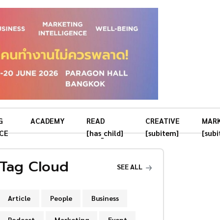
G
ACADEMY
READ
CREATIVE
MAR
CE
[has_child]
[subitem]
[sub
Tag Cloud
SEE ALL
Article
People
Business
Podcast
Marketing
Event