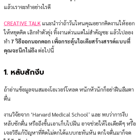
แล้วเราจะทำอย่างไรดี
CREATIVE TALK
แนะนำว่าถ้าวันไหนคุณอยากคิดงานให้ออก
ให้หยุดคิด เลิกทำตัวยุ่ง ทิ้งงานด่วนแต่ไม่สำคัญซะ แล้วไปลอง
ทำ
7 วิธีออกนอกคอก เพื่อกระตุ้นไอเดียสร้างสรรค์แบบที่
คุณจะนึกไม่ถึง
ต่อไปนี้
1. หลับสักงีบ
ถ้าอ่านข้อมูลจนสมองโอเวอร์โหลด หนักหัวนักก็อย่าฝืนลืมตา
ตื่น
งานวิจัยจาก ‘Harvard Medical School’ และ พบว่าการงีบ
หลับซักตื่น หรือถึงขั้นเอาเก็บไปฝัน อาจช่วยให้ไอเดียดีๆ หรืิอ
เจอวิธีแก้ปัญหาที่คิดไม่ตกได้แบบกะทันหัน ตกใจตื่นมาก็จด