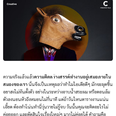
ความจริงแล้วแล้ว
ความคิดสร้างสรรค์ทำงานอยู่เสมอภายใน
สมองของเรา
นั่นจึงเป็นเหตุผลว่าทำไมไอเดียดีๆ มักจะผุดขึ้น
อยาสงไม่ทันตั้งตัว อย่างในระหว่างอาบน้ำสระผม หรือตอนล้ม
ตัวลงนอนหัวถึงหมอนไม่กี่นาที แต่ถ้าวันไหนตารางงานแน่น
เอี้ยด ต้องทำโน่นทำนี่วุ่นวายไม่รู้จบ วันนั้นคุณจะคิดอะไรไม่
ค่อยออก และตัดสินใจเรื่องใหญ่ๆ มากไม่ค่อยได้ คำถามคือ