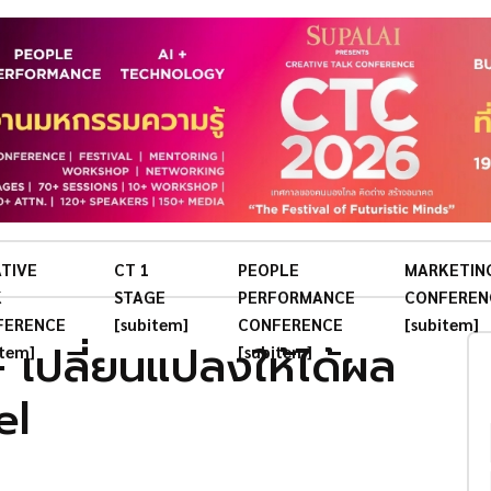
TIVE
CT 1
PEOPLE
MARKETIN
K
STAGE
PERFORMANCE
CONFEREN
FERENCE
[subitem]
CONFERENCE
[subitem]
 เปลี่ยนแปลงให้ได้ผล
item]
[subitem]
el