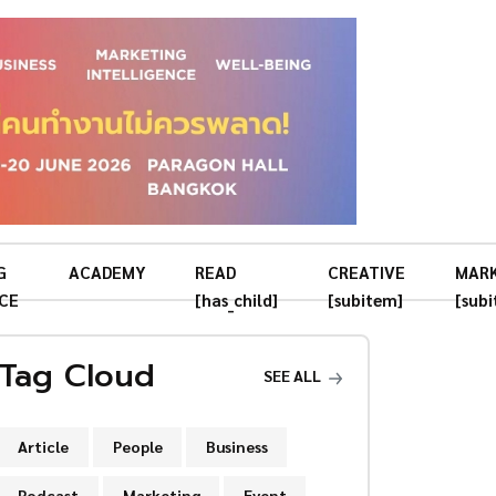
G
ACADEMY
READ
CREATIVE
MAR
CE
[has_child]
[subitem]
[sub
Tag Cloud
SEE ALL
Article
People
Business
Podcast
Marketing
Event