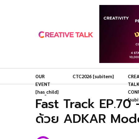
OUR
CTC2026 [subitem]
CREA
EVENT
TAL
[has_child]
CON
Fast Track EP.70 -
[sub
ด้วย ADKAR Mod