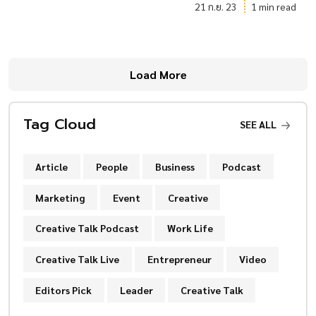
21 ก.ย. 23
1 min read
Load More
Tag Cloud
SEE ALL
Article
People
Business
Podcast
Marketing
Event
Creative
Creative Talk Podcast
Work Life
Creative Talk Live
Entrepreneur
Video
Editors Pick
Leader
Creative Talk