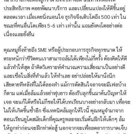
ประสิทธิภาพ คอยพัฒนาบริการ และเปลี่ยนแปลงให้ดีขึ้นอยู่
ตลอดเวลา เมื่อเคยนิ่งนอนใจ ธุรกิจจึงเติบโตถึง 500 เท่า ใน
ขณะที่คนอื่นโตเพียง 5-6 เท่า เท่านั้น แถมยังคงโตอย่างต่อ
เนื่องและยั่งยืน
คุณหมูทิ้งท้ายถึง SME หรือผู้ประกอบการธุรกิจทุกขนาด ให้
ตระหนักว่าชีวิตคนเราสามารถล้มได้เพียงไม่กี่ครั้ง ต้องคิดให้ดี
แล้วทำให้สุด ถ้าคิดวิเคราะห์คำนวณความเสี่ยงมาเป็นอย่างดี
และเชื่อในสิ่งที่ทำแล้ว ให้ทำเลย อย่าปล่อยให้มานั่งนึก
เสียดายทีหลังที่ไม่ได้ลองทำ แม้การตัดสินใจอาจจะมีเฟลบ้าง
ก็ตาม แต่เมื่อล้มแล้วอย่าฟุบยาว ต้องรีบลุกขึ้นมาค้นปัญหาให้
เจอ จะแก้ได้หรือไม่ก็ขอให้ได้บทเรียนบางอย่างกลับมา เพื่อจะ
ไม่ให้เกิดขึ้นซ้ำอีก ซึ่งเทคนิคล้มลุกให้ไวนี้ คุณหมูจำมาจาก
ตอนเรียนยูโดสมัยเด็กที่คุณครูพละจะเริ่มต้นฝึกให้เด็กๆ ล้ม
ให้ถูกท่าก่อนจะฝึกท่าต่อสู้ นอกจากจะเพื่อลดอาการบาดเจ็บ