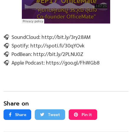
🎧 SoundCloud: http://bit.ly/3ry28AM
🎧 Spotify: http://spoti.fi/30qYOvk
🎧 PodBean: http://bit.ly/2PLNU0Z
🎧 Apple Podcast: https://goo.gl/FhWGb8
Share on
Share
Tweet
Pin it