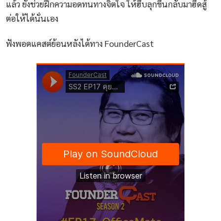
แล้ว ยังช่วยฝึกความอดทนทางจิตใจ ให้ฮึบลุกขึ้นกลับมาฮึดสู้
ต่อให้ได้นั่นเอง
ฟังพอดแคสต์ย้อนหลังได้ทาง FounderCast