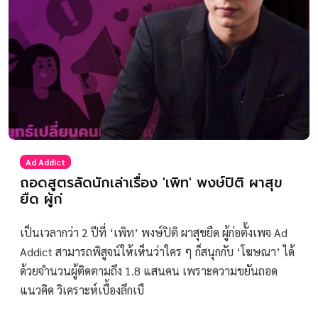
Ad Addict
ถอดสูตรลัดนักเล่าเรื่อง 'เพิท' พงษ์ปิติ ผาสุข
ยืด ผู้ก่
เป็นเวลากว่า 2 ปีที่ ‘เพิท’ พงษ์ปิติ ผาสุขยืด ผู้ก่อตั้งเพจ Ad
Addict สามารถพิสูจน์ให้เห็นว่าใคร ๆ ก็สนุกกับ ‘โฆษณา’ ได้
ด้วยจำนวนผู้ติดตามถึง 1.8 แสนคน เพราะความขยันถอด
แนวคิด วิเคราะห์เบื้องลึกเบื