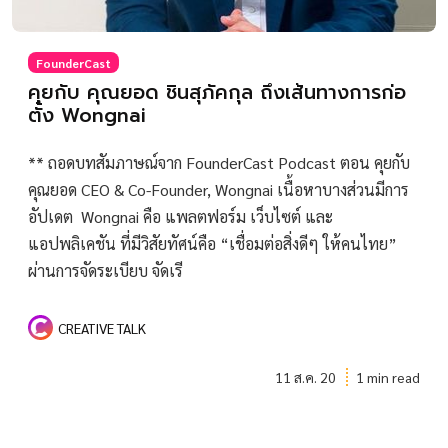
FounderCast
คุยกับ คุณยอด ชินสุภัคกุล ถึงเส้นทางการก่อ
ตั้ง Wongnai
** ถอดบทสัมภาษณ์จาก FounderCast Podcast ตอน คุยกับ
คุณยอด CEO & Co-Founder, Wongnai เนื้อหาบางส่วนมีการ
อัปเดต Wongnai คือ แพลตฟอร์ม เว็บไซต์ และ
แอปพลิเคชัน ที่มีวิสัยทัศน์คือ “เชื่อมต่อสิ่งดีๆ ให้คนไทย”
ผ่านการจัดระเบียบ จัดเรี
CREATIVE TALK
11 ส.ค. 20
1 min read