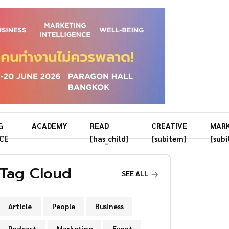
G
ACADEMY
READ
CREATIVE
MAR
CE
[has_child]
[subitem]
[sub
Tag Cloud
SEE ALL
Article
People
Business
Podcast
Marketing
Event