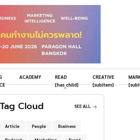
G
ACADEMY
READ
CREATIVE
MAR
CE
[has_child]
[subitem]
[sub
Tag Cloud
SEE ALL
Article
People
Business
Podcast
Marketing
Event