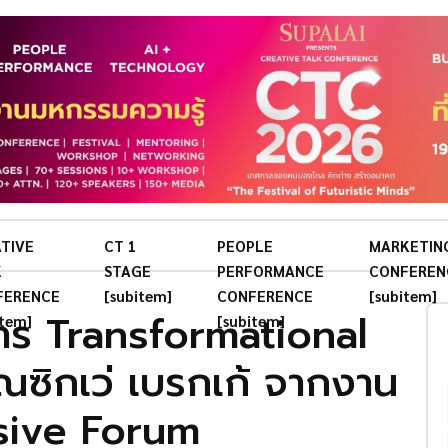
TIVE
CT 1
PEOPLE
MARKETIN
K
STAGE
PERFORMANCE
CONFEREN
FERENCE
[subitem]
CONFERENCE
[subitem]
าร Transformational
item]
[subitem]
ซิกเว่ เบรกเก้ จากงาน
sive Forum