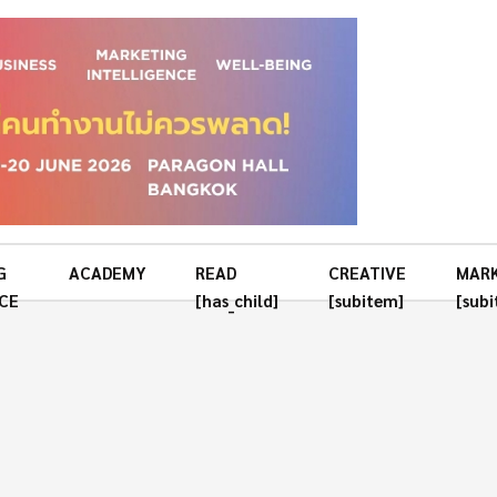
G
ACADEMY
READ
CREATIVE
MAR
CE
[has_child]
[subitem]
[sub