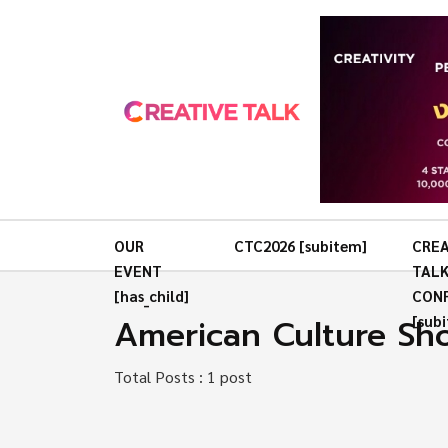
OUR
CTC2026 [subitem]
CREA
EVENT
TAL
[has_child]
CON
American Culture Sh
[sub
Total Posts : 1 post