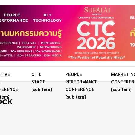
TIVE
CT 1
PEOPLE
MARKETIN
K
STAGE
PERFORMANCE
CONFEREN
FERENCE
[subitem]
CONFERENCE
[subitem]
ock
item]
[subitem]