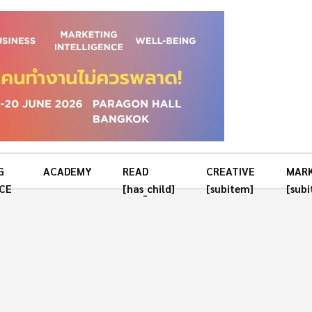
G
ACADEMY
READ
CREATIVE
MAR
CE
[has_child]
[subitem]
[sub