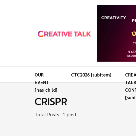
OUR
CTC2026 [subitem]
CREA
EVENT
TAL
[has_child]
CON
CRISPR
[sub
Total Posts : 1 post