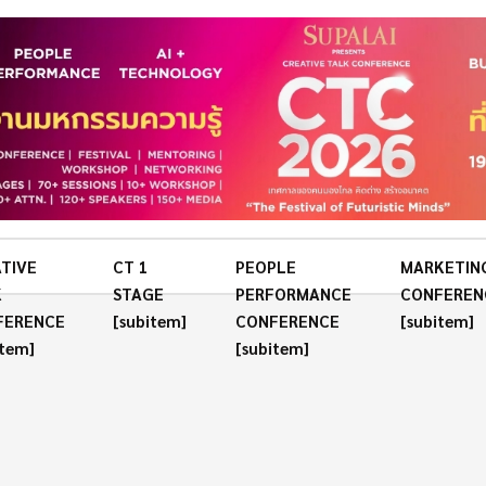
TIVE
CT 1
PEOPLE
MARKETIN
K
STAGE
PERFORMANCE
CONFEREN
FERENCE
[subitem]
CONFERENCE
[subitem]
item]
[subitem]