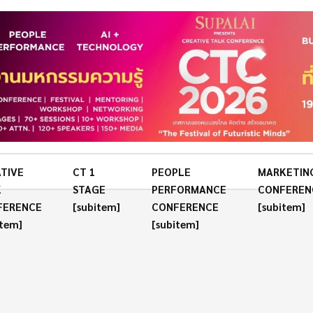
TIVE
CT 1
PEOPLE
MARKETIN
K
STAGE
PERFORMANCE
CONFEREN
FERENCE
[subitem]
CONFERENCE
[subitem]
item]
[subitem]