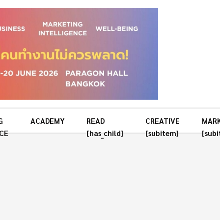
G
ACADEMY
READ
CREATIVE
MAR
CE
[has_child]
[subitem]
[sub