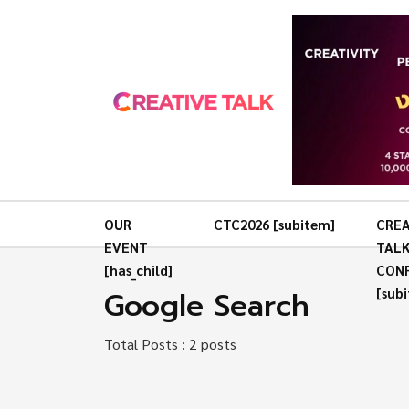
OUR
CTC2026 [subitem]
CREA
EVENT
TAL
[has_child]
CON
Google Search
[sub
Total Posts : 2 posts