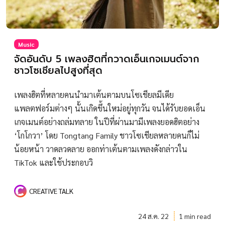
Music
จัดอันดับ 5 เพลงฮิตที่กวาดเอ็นเกจเมนต์จาก
ชาวโซเชียลไปสูงที่สุด
เพลงฮิตที่หลายคนนำมาเต้นตามบนโซเชียลมีเดีย
แพลตฟอร์มต่างๆ นั้นเกิดขึ้นใหม่อยู่ทุกวัน จนได้รับยอดเอ็น
เกจเมนต์อย่างถล่มทลาย ในปีที่ผ่านมามีเพลงยอดฮิตอย่าง
‘โกโกวา’ โดย Tongtang Family ชาวโซเชียลหลายคนก็ไม่
น้อยหน้า วาดลวดลาย ออกท่าเต้นตามเพลงดังกล่าวใน
TikTok และใช้ประกอบวิ
CREATIVE TALK
24 ส.ค. 22
1 min read