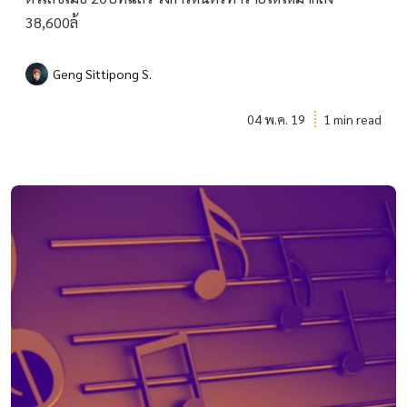
38,600ล้
Geng Sittipong S.
04 พ.ค. 19
1 min read