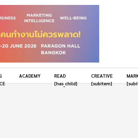
G
ACADEMY
READ
CREATIVE
MAR
CE
[has_child]
[subitem]
[sub