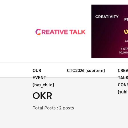
OUR
CTC2026 [subitem]
CREA
EVENT
TAL
[has_child]
CON
OKR
[sub
Total Posts : 2 posts