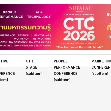
TIVE
CT 1
PEOPLE
MARKETIN
K
STAGE
PERFORMANCE
CONFEREN
FERENCE
[subitem]
CONFERENCE
[subitem]
item]
[subitem]