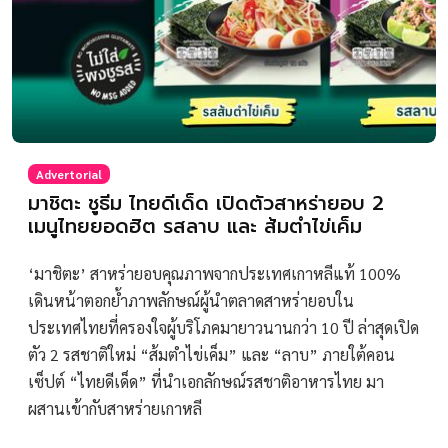
Advertorial
มาชิตะ ชูธีม ไทยดีเด็ด เปิดตัวสาหร่ายอบ 2
เมนูไทยยอดฮิต รสลาบ และ ส้มตำไข่เค็ม
‘มาชิตะ’ สาหร่ายอบคุณภาพจากประเทศเกาหลีแท้ 100%
เดินหน้าตอกย้ำภาพลักษณ์ผู้นำตลาดสาหร่ายอบใน
ประเทศไทยที่ครองใจผู้บริโภคมายาวนานกว่า 10 ปี ล่าสุดเปิด
ตัว 2 รสชาติใหม่ “ส้มตำไข่เค็ม” และ “ลาบ” ภายใต้คอน
เซ็ปต์ “ไทยดีเด็ด” ที่นำเอกลักษณ์รสชาติอาหารไทย มา
ผสานเข้ากับสาหร่ายเกาหลี