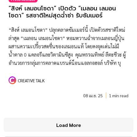
“สิงห์ เลมอนโซดา” เปิดตัว “เมลอน เลมอน
โซดา” รสชาติใหม่สุดฉ่ำซ่า รับซัมเมอร์
“สิงห์ เลมอนโซดา” ปลุกตลาดซัมเมอร์นี้ เปิดตัวรสชาติใหม่
ล่าสุด “เมลอน เลมอนโซดา” หอมหวานฉ่ำจากเมลอนญี่ปุ่น
ผสานความเปรี้ยวสดชื่นของเลมอนแท้ โดยคงจุดเด่นไม่มี
น้ำตาล 0 แคลอรีและวิตามินซีสูง คุณพรรณทิพย์ ลีตะชีวะ ผู้
อำนวยการกลุ่มการตลาดแบรนด์น็อนแอลกอฮอล์ บริษัท บุ
CREATIVE TALK
08 เม.ย. 25
1 min read
Load More