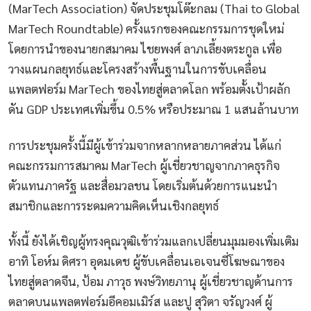
(MarTech Association) จัดประชุมโต๊ะกลม (Thai to Global
MarTech Roundtable) ครั้งแรกของคณะกรรมการชุดใหม่
โดยการนำของนายกสมาคม ไชยพงศ์ ลาภเลี้ยงตระกูล เพื่อ
วางแผนกลยุทธ์และโครงสร้างพื้นฐานในการขับเคลื่อน
แพลตฟอร์ม MarTech ของไทยสู่ตลาดโลก พร้อมตั้งเป้าผลัก
ดัน GDP ประเทศเพิ่มขึ้น 0.5% หรือประมาณ 1 แสนล้านบาท
การประชุมครั้งนี้มีผู้เข้าร่วมจากหลากหลายภาคส่วน ได้แก่
คณะกรรมการสมาคม MarTech ผู้เชี่ยวชาญจากภาคธุรกิจ
ตัวแทนภาครัฐ และสื่อมวลชน โดยเริ่มต้นด้วยการแนะนำ
สมาชิกและการระดมความคิดเห็นเชิงกลยุทธ์
ทั้งนี้ ยังได้เชิญผู้ทรงคุณวุฒิเข้าร่วมแลกเปลี่ยนมุมมองเพิ่มเติม
อาทิ โอห์ม ดิศรา อุดมเดช ผู้ขับเคลื่อนเอเจนซี่โฆษณาของ
ไทยสู่ตลาดจีน, ป้อม ภาวุธ พงษ์วิทยภานุ ผู้เชี่ยวชาญด้านการ
ตลาดบนแพลตฟอร์มอีคอมเมิร์ส และปู สุวิตา จรัญวงศ์ ผู้