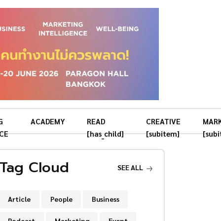
G
ACADEMY
READ
CREATIVE
MAR
CE
[has_child]
[subitem]
[sub
Tag Cloud
SEE ALL
Article
People
Business
Podcast
Marketing
Event