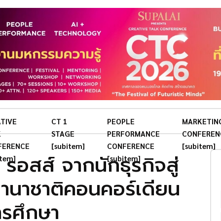
TIVE
CT 1
PEOPLE
MARKETIN
K
STAGE
PERFORMANCE
CONFEREN
FERENCE
[subitem]
CONFERENCE
[subitem]
รอสส์ จากนักธุรกิจสู่
item]
[subitem]
นานาชาติคอนคอร์เดียน
รศึกษา