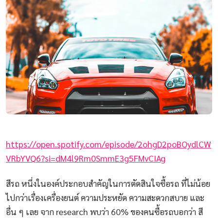
https://open.spotify.com/episode/2ohgD2poBOydlCW
VRbYVQ6?si=dM4l9Rm0SmmE3g5FMvCIAg
สีรถ หนึ่งในองค์ประกอบสำคัญในการตัดสินใจซื้อรถ ที่ไม่น้อย
ไปกว่าเรื่องเครื่องยนต์ ความประหยัด ความสะดวกสบาย และ
อื่น ๆ เลย จาก research พบว่า 60% ของคนซื้อรถบอกว่า สี