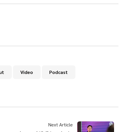
ut
Video
Podcast
Next Article