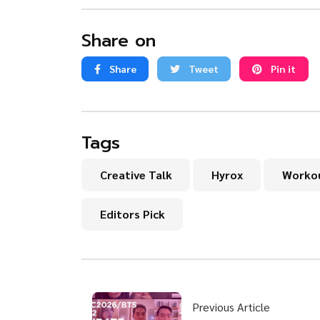
Share on
Share
Tweet
Pin it
Tags
Creative Talk
Hyrox
Worko
Editors Pick
Previous Article