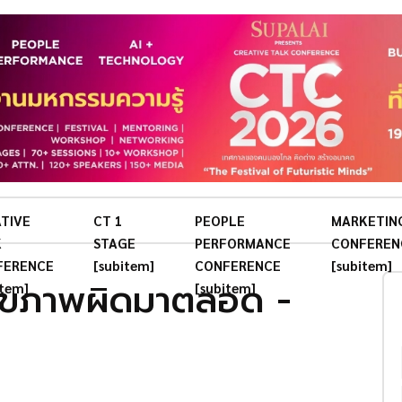
TIVE
CT 1
PEOPLE
MARKETIN
K
STAGE
PERFORMANCE
CONFEREN
FERENCE
[subitem]
CONFERENCE
[subitem]
งสุขภาพผิดมาตลอด -
item]
[subitem]