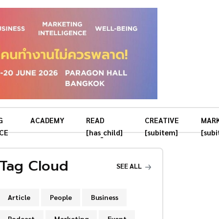
G
ACADEMY
READ
CREATIVE
MAR
CE
[has_child]
[subitem]
[sub
Tag Cloud
SEE ALL
Article
People
Business
Podcast
Marketing
Event