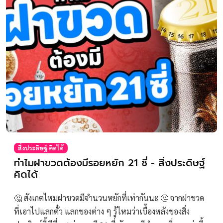
สิ่งประดิษฐ์ คิดได้
ทำไมฝาขวดต้องมีรอยหยัก 21 ซี่ - สิ่งประดิษฐ์
คิดได้
🤔 สังเกตไหมฝาขวดมีจำนวนหยักที่เท่ากันนะ 🤔 จากฝาขวด
ที่เอาไปแลกตั๋ว แลกของต่าง ๆ รู้ไหมว่าเบื้องหลังของสิ่ง