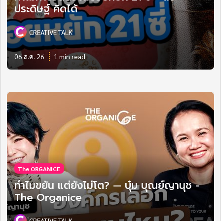
ประดิษฐ์ คิดได้
CREATIVE TALK
06 ส.ค. 26
1 min read
The ORGANICE
ทำไมขยัน แต่ยังไม่โต? — บุ๋ม บุณย์ญานุช -
The Organice
CREATIVE TALK