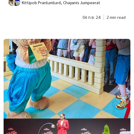
,
Kittipob Pranlumlurd
Chayanis Jumpeerat
06 ก.ย. 24
2 min read