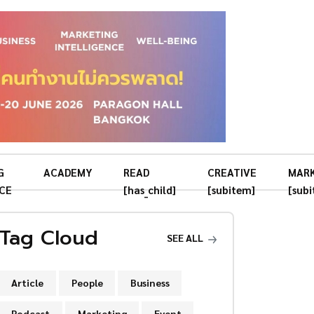
G
ACADEMY
READ
CREATIVE
MAR
CE
[has_child]
[subitem]
[sub
Tag Cloud
SEE ALL
Article
People
Business
Podcast
Marketing
Event