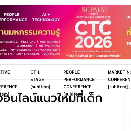
TIVE
CT 1
PEOPLE
MARKETIN
K
STAGE
PERFORMANCE
CONFEREN
FERENCE
[subitem]
CONFERENCE
[subitem]
อนไลน์แนวใหม่ที่เด็ก
item]
[subitem]