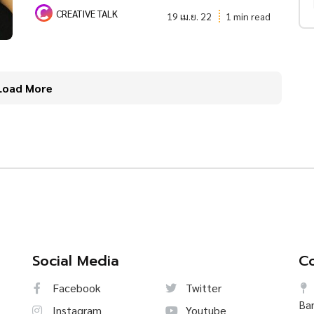
CREATIVE TALK
19 เม.ย. 22
1 min read
Load More
Social Media
Co
Facebook
Twitter
Ba
Instagram
Youtube