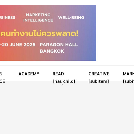
G
ACADEMY
READ
CREATIVE
MAR
CE
[has_child]
[subitem]
[sub