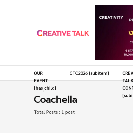
OUR
CTC2026 [subitem]
CREA
EVENT
TAL
[has_child]
CON
Coachella
[sub
Total Posts : 1 post