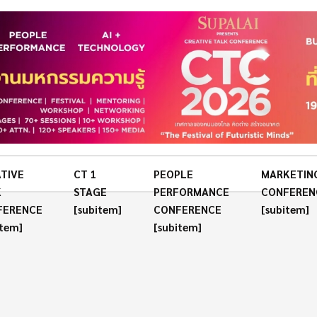
TIVE
CT 1
PEOPLE
MARKETIN
K
STAGE
PERFORMANCE
CONFEREN
FERENCE
[subitem]
CONFERENCE
[subitem]
item]
[subitem]