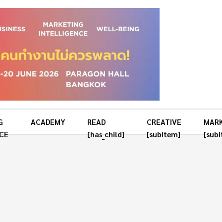
G
ACADEMY
READ
CREATIVE
MAR
CE
[has_child]
[subitem]
[sub