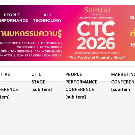
TIVE
CT 1
PEOPLE
MARKETIN
K
STAGE
PERFORMANCE
CONFEREN
FERENCE
[subitem]
CONFERENCE
[subitem]
item]
[subitem]