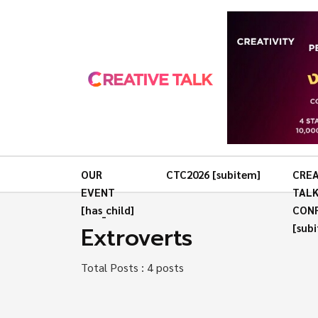
OUR
CTC2026 [subitem]
CREA
EVENT
TAL
[has_child]
CON
Extroverts
[sub
Total Posts : 4 posts